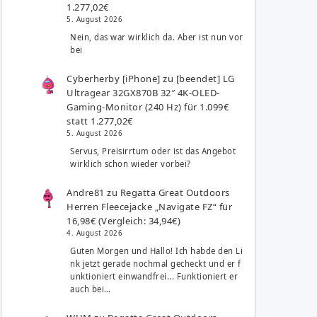
1.277,02€
5. August 2026
Nein, das war wirklich da. Aber ist nun vor
bei
Cyberherby [iPhone]
zu
[beendet] LG
Ultragear 32GX870B 32″ 4K-OLED-
Gaming-Monitor (240 Hz) für 1.099€
statt 1.277,02€
5. August 2026
Servus, Preisirrtum oder ist das Angebot
wirklich schon wieder vorbei?
Andre81
zu
Regatta Great Outdoors
Herren Fleecejacke „Navigate FZ“ für
16,98€ (Vergleich: 34,94€)
4. August 2026
Guten Morgen und Hallo! Ich habde den Li
nk jetzt gerade nochmal gecheckt und er f
unktioniert einwandfrei... Funktioniert er
auch bei…