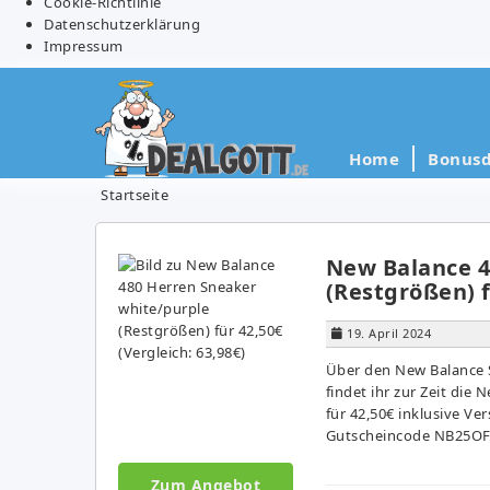
Cookie-Richtlinie
Datenschutzerklärung
Impressum
Home
Bonusd
Startseite
New Balance 4
(Restgrößen) f
19. April 2024
Über den New Balance S
findet ihr zur Zeit die
für 42,50€ inklusive V
Gutscheincode NB25OFF
Zum Angebot