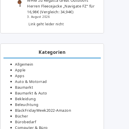
WHM
zu
Regatta Great Outdoors
Herren Fleecejacke „Navigate FZ“ für
16,98€ (Vergleich: 34,94€)
3. August 2026
Link geht leider nicht
Kategorien
Allgemein
Apple
Apps
Auto & Motorrad
Baumarkt
Baumarkt & Auto
Bekleidung
Beleuchtung
BlackFridayWeek2022-Amazon
Bücher
Bürobedarf
Computer & Büro