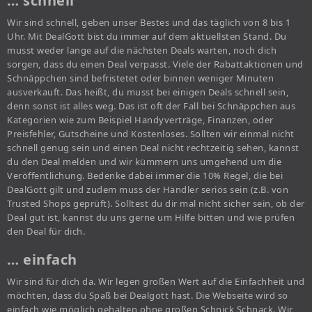
… schnell
Wir sind schnell, geben unser Bestes und das täglich von 8 bis 1
Uhr. Mit DealGott bist du immer auf dem aktuellsten Stand. Du
musst weder lange auf die nächsten Deals warten, noch dich
sorgen, dass du einen Deal verpasst. Viele der Rabattaktionen und
Schnäppchen sind befristetet oder binnen weniger Minuten
ausverkauft. Das heißt, du musst bei einigen Deals schnell sein,
denn sonst ist alles weg. Das ist oft der Fall bei Schnäppchen aus
Kategorien wie zum Beispiel Handyverträge, Finanzen, oder
Preisfehler, Gutscheine und Kostenloses. Sollten wir einmal nicht
schnell genug sein und einen Deal nicht rechtzeitig sehen, kannst
du den Deal melden und wir kümmern uns umgehend um die
Veröffentlichung. Bedenke dabei immer die 10% Regel, die bei
DealGott gilt und zudem muss der Händler seriös sein (z.B. von
Trusted Shops geprüft). Solltest du dir mal nicht sicher sein, ob der
Deal gut ist, kannst du uns gerne um Hilfe bitten und wie prüfen
den Deal für dich.
… einfach
Wir sind für dich da. Wir legen großen Wert auf die Einfachheit und
möchten, dass du Spaß bei Dealgott hast. Die Webseite wird so
einfach wie möglich gehalten ohne großen Schnick Schnack. Wir