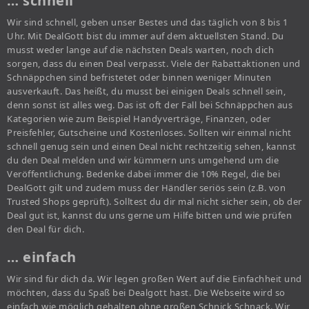
… schnell
Wir sind schnell, geben unser Bestes und das täglich von 8 bis 1
Uhr. Mit DealGott bist du immer auf dem aktuellsten Stand. Du
musst weder lange auf die nächsten Deals warten, noch dich
sorgen, dass du einen Deal verpasst. Viele der Rabattaktionen und
Schnäppchen sind befristetet oder binnen weniger Minuten
ausverkauft. Das heißt, du musst bei einigen Deals schnell sein,
denn sonst ist alles weg. Das ist oft der Fall bei Schnäppchen aus
Kategorien wie zum Beispiel Handyverträge, Finanzen, oder
Preisfehler, Gutscheine und Kostenloses. Sollten wir einmal nicht
schnell genug sein und einen Deal nicht rechtzeitig sehen, kannst
du den Deal melden und wir kümmern uns umgehend um die
Veröffentlichung. Bedenke dabei immer die 10% Regel, die bei
DealGott gilt und zudem muss der Händler seriös sein (z.B. von
Trusted Shops geprüft). Solltest du dir mal nicht sicher sein, ob der
Deal gut ist, kannst du uns gerne um Hilfe bitten und wie prüfen
den Deal für dich.
… einfach
Wir sind für dich da. Wir legen großen Wert auf die Einfachheit und
möchten, dass du Spaß bei Dealgott hast. Die Webseite wird so
einfach wie möglich gehalten ohne großen Schnick Schnack. Wir