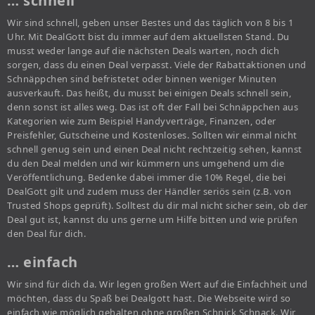
… schnell
Wir sind schnell, geben unser Bestes und das täglich von 8 bis 1
Uhr. Mit DealGott bist du immer auf dem aktuellsten Stand. Du
musst weder lange auf die nächsten Deals warten, noch dich
sorgen, dass du einen Deal verpasst. Viele der Rabattaktionen und
Schnäppchen sind befristetet oder binnen weniger Minuten
ausverkauft. Das heißt, du musst bei einigen Deals schnell sein,
denn sonst ist alles weg. Das ist oft der Fall bei Schnäppchen aus
Kategorien wie zum Beispiel Handyverträge, Finanzen, oder
Preisfehler, Gutscheine und Kostenloses. Sollten wir einmal nicht
schnell genug sein und einen Deal nicht rechtzeitig sehen, kannst
du den Deal melden und wir kümmern uns umgehend um die
Veröffentlichung. Bedenke dabei immer die 10% Regel, die bei
DealGott gilt und zudem muss der Händler seriös sein (z.B. von
Trusted Shops geprüft). Solltest du dir mal nicht sicher sein, ob der
Deal gut ist, kannst du uns gerne um Hilfe bitten und wie prüfen
den Deal für dich.
… einfach
Wir sind für dich da. Wir legen großen Wert auf die Einfachheit und
möchten, dass du Spaß bei Dealgott hast. Die Webseite wird so
einfach wie möglich gehalten ohne großen Schnick Schnack. Wir