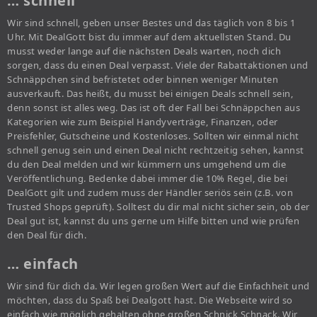
… schnell
Wir sind schnell, geben unser Bestes und das täglich von 8 bis 1
Uhr. Mit DealGott bist du immer auf dem aktuellsten Stand. Du
musst weder lange auf die nächsten Deals warten, noch dich
sorgen, dass du einen Deal verpasst. Viele der Rabattaktionen und
Schnäppchen sind befristetet oder binnen weniger Minuten
ausverkauft. Das heißt, du musst bei einigen Deals schnell sein,
denn sonst ist alles weg. Das ist oft der Fall bei Schnäppchen aus
Kategorien wie zum Beispiel Handyverträge, Finanzen, oder
Preisfehler, Gutscheine und Kostenloses. Sollten wir einmal nicht
schnell genug sein und einen Deal nicht rechtzeitig sehen, kannst
du den Deal melden und wir kümmern uns umgehend um die
Veröffentlichung. Bedenke dabei immer die 10% Regel, die bei
DealGott gilt und zudem muss der Händler seriös sein (z.B. von
Trusted Shops geprüft). Solltest du dir mal nicht sicher sein, ob der
Deal gut ist, kannst du uns gerne um Hilfe bitten und wie prüfen
den Deal für dich.
… einfach
Wir sind für dich da. Wir legen großen Wert auf die Einfachheit und
möchten, dass du Spaß bei Dealgott hast. Die Webseite wird so
einfach wie möglich gehalten ohne großen Schnick Schnack. Wir