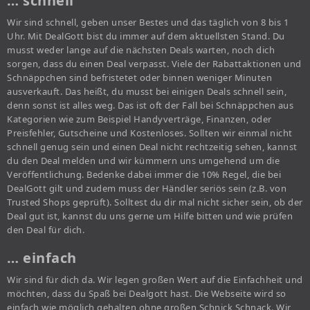
… schnell
Wir sind schnell, geben unser Bestes und das täglich von 8 bis 1
Uhr. Mit DealGott bist du immer auf dem aktuellsten Stand. Du
musst weder lange auf die nächsten Deals warten, noch dich
sorgen, dass du einen Deal verpasst. Viele der Rabattaktionen und
Schnäppchen sind befristetet oder binnen weniger Minuten
ausverkauft. Das heißt, du musst bei einigen Deals schnell sein,
denn sonst ist alles weg. Das ist oft der Fall bei Schnäppchen aus
Kategorien wie zum Beispiel Handyverträge, Finanzen, oder
Preisfehler, Gutscheine und Kostenloses. Sollten wir einmal nicht
schnell genug sein und einen Deal nicht rechtzeitig sehen, kannst
du den Deal melden und wir kümmern uns umgehend um die
Veröffentlichung. Bedenke dabei immer die 10% Regel, die bei
DealGott gilt und zudem muss der Händler seriös sein (z.B. von
Trusted Shops geprüft). Solltest du dir mal nicht sicher sein, ob der
Deal gut ist, kannst du uns gerne um Hilfe bitten und wie prüfen
den Deal für dich.
… einfach
Wir sind für dich da. Wir legen großen Wert auf die Einfachheit und
möchten, dass du Spaß bei Dealgott hast. Die Webseite wird so
einfach wie möglich gehalten ohne großen Schnick Schnack. Wir