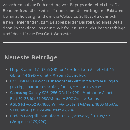
verzichten auf die Einblendung von Popups oder Ähnliches. Die
Benutzerfreundlichkeit ist für uns einer der wichtigsten Faktoren
bei Entscheidung rund um die Webseite. Solltest du dennoch
einen Fehler finden, zum Beispiel bei der Darstellung eines Deals,
dann kontaktiere uns gerne. Wir freuen uns auch über Vorschläge
und Ideen für die DealGott Webseite.
Neueste Beiträge
[Top] Xiaomi 17T (256 GB) für 1€ + Telekom Allnet Flat 15
GB für 14,99€/Monat + Xiaomi Soundbox
BGS 35814 VDE-Schraubendreher-Satz mit Wechselklingen
(13-tlg., Spannungsprüfer) für 19,79€ statt 25,69€
Samsung Galaxy S26 (256 GB) für 99€ + Vodafone Allnet
Flat 20 GB für 24,98€/Monat + 80€ Online-Bonus
ASUS RT-AX52 AX1800 WiFi-6-Router (AiMesh, 1800 Mbit/s,
VPN, WPA3) für 29,99€ statt 42,70€
Enders Gasgrill „San Diego UP 3“ (schwarz) für 109,99€
(Vergleich: 129,99€)