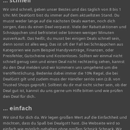
… schnell
Wir sind schnell, geben unser Bestes und das täglich von 8 bis 1
Uhr. Mit DealGott bist du immer auf dem aktuellsten Stand. Du
musst weder lange auf die nächsten Deals warten, noch dich
sorgen, dass du einen Deal verpasst. Viele der Rabattaktionen und
Schnäppchen sind befristetet oder binnen weniger Minuten
ausverkauft. Das heißt, du musst bei einigen Deals schnell sein,
denn sonst ist alles weg. Das ist oft der Fall bei Schnäppchen aus
Kategorien wie zum Beispiel Handyverträge, Finanzen, oder
Preisfehler, Gutscheine und Kostenloses. Sollten wir einmal nicht
schnell genug sein und einen Deal nicht rechtzeitig sehen, kannst
du den Deal melden und wir kümmern uns umgehend um die
Veröffentlichung. Bedenke dabei immer die 10% Regel, die bei
DealGott gilt und zudem muss der Händler seriös sein (z.B. von
Trusted Shops geprüft). Solltest du dir mal nicht sicher sein, ob der
Deal gut ist, kannst du uns gerne um Hilfe bitten und wie prüfen
den Deal für dich.
… einfach
Wir sind für dich da. Wir legen großen Wert auf die Einfachheit und
möchten, dass du Spaß bei Dealgott hast. Die Webseite wird so
einfach wie möglich gehalten ohne großen Schnick Schnack. Wir