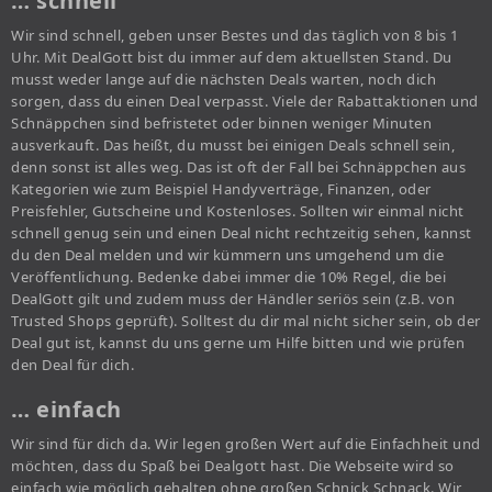
… schnell
Wir sind schnell, geben unser Bestes und das täglich von 8 bis 1
Uhr. Mit DealGott bist du immer auf dem aktuellsten Stand. Du
musst weder lange auf die nächsten Deals warten, noch dich
sorgen, dass du einen Deal verpasst. Viele der Rabattaktionen und
Schnäppchen sind befristetet oder binnen weniger Minuten
ausverkauft. Das heißt, du musst bei einigen Deals schnell sein,
denn sonst ist alles weg. Das ist oft der Fall bei Schnäppchen aus
Kategorien wie zum Beispiel Handyverträge, Finanzen, oder
Preisfehler, Gutscheine und Kostenloses. Sollten wir einmal nicht
schnell genug sein und einen Deal nicht rechtzeitig sehen, kannst
du den Deal melden und wir kümmern uns umgehend um die
Veröffentlichung. Bedenke dabei immer die 10% Regel, die bei
DealGott gilt und zudem muss der Händler seriös sein (z.B. von
Trusted Shops geprüft). Solltest du dir mal nicht sicher sein, ob der
Deal gut ist, kannst du uns gerne um Hilfe bitten und wie prüfen
den Deal für dich.
… einfach
Wir sind für dich da. Wir legen großen Wert auf die Einfachheit und
möchten, dass du Spaß bei Dealgott hast. Die Webseite wird so
einfach wie möglich gehalten ohne großen Schnick Schnack. Wir