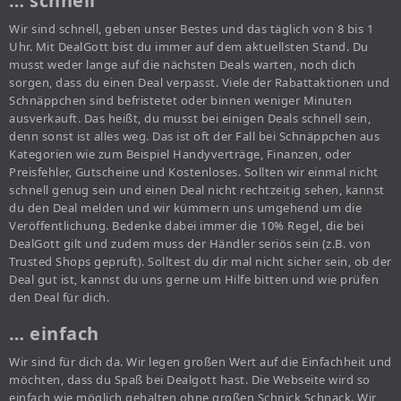
… schnell
Wir sind schnell, geben unser Bestes und das täglich von 8 bis 1
Uhr. Mit DealGott bist du immer auf dem aktuellsten Stand. Du
musst weder lange auf die nächsten Deals warten, noch dich
sorgen, dass du einen Deal verpasst. Viele der Rabattaktionen und
Schnäppchen sind befristetet oder binnen weniger Minuten
ausverkauft. Das heißt, du musst bei einigen Deals schnell sein,
denn sonst ist alles weg. Das ist oft der Fall bei Schnäppchen aus
Kategorien wie zum Beispiel Handyverträge, Finanzen, oder
Preisfehler, Gutscheine und Kostenloses. Sollten wir einmal nicht
schnell genug sein und einen Deal nicht rechtzeitig sehen, kannst
du den Deal melden und wir kümmern uns umgehend um die
Veröffentlichung. Bedenke dabei immer die 10% Regel, die bei
DealGott gilt und zudem muss der Händler seriös sein (z.B. von
Trusted Shops geprüft). Solltest du dir mal nicht sicher sein, ob der
Deal gut ist, kannst du uns gerne um Hilfe bitten und wie prüfen
den Deal für dich.
… einfach
Wir sind für dich da. Wir legen großen Wert auf die Einfachheit und
möchten, dass du Spaß bei Dealgott hast. Die Webseite wird so
einfach wie möglich gehalten ohne großen Schnick Schnack. Wir