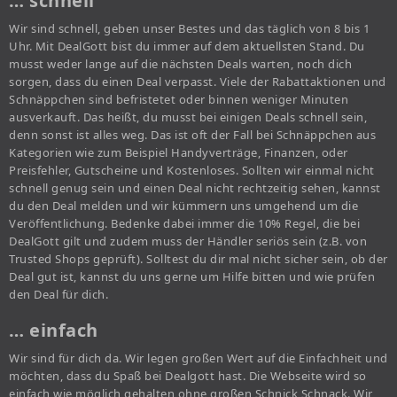
… schnell
Wir sind schnell, geben unser Bestes und das täglich von 8 bis 1
Uhr. Mit DealGott bist du immer auf dem aktuellsten Stand. Du
musst weder lange auf die nächsten Deals warten, noch dich
sorgen, dass du einen Deal verpasst. Viele der Rabattaktionen und
Schnäppchen sind befristetet oder binnen weniger Minuten
ausverkauft. Das heißt, du musst bei einigen Deals schnell sein,
denn sonst ist alles weg. Das ist oft der Fall bei Schnäppchen aus
Kategorien wie zum Beispiel Handyverträge, Finanzen, oder
Preisfehler, Gutscheine und Kostenloses. Sollten wir einmal nicht
schnell genug sein und einen Deal nicht rechtzeitig sehen, kannst
du den Deal melden und wir kümmern uns umgehend um die
Veröffentlichung. Bedenke dabei immer die 10% Regel, die bei
DealGott gilt und zudem muss der Händler seriös sein (z.B. von
Trusted Shops geprüft). Solltest du dir mal nicht sicher sein, ob der
Deal gut ist, kannst du uns gerne um Hilfe bitten und wie prüfen
den Deal für dich.
… einfach
Wir sind für dich da. Wir legen großen Wert auf die Einfachheit und
möchten, dass du Spaß bei Dealgott hast. Die Webseite wird so
einfach wie möglich gehalten ohne großen Schnick Schnack. Wir