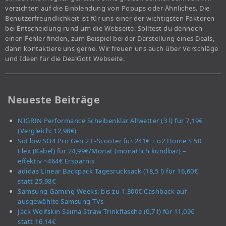
verzichten auf die Einblendung von Popups oder Ähnliches. Die
Benutzerfreundlichkeit ist für uns einer der wichtigsten Faktoren
bei Entscheidung rund um die Webseite. Solltest du dennoch
einen Fehler finden, zum Beispiel bei der Darstellung eines Deals,
dann kontaktiere uns gerne. Wir freuen uns auch über Vorschläge
und Ideen für die DealGott Webseite.
Neueste Beiträge
NIGRIN Performance Scheibenklar Allwetter (3 l) für 7,19€
(Vergleich: 12,98€)
SoFlow SO4 Pro Gen 2 E-Scooter für 241€ + o2 Home S 50
Flex (Kabel) für 24,99€/Monat (monatlich kündbar) –
effektiv ~464€ Ersparnis
adidas Linear Backpack Tagesrucksack (18,5 l) für 16,60€
statt 25,98€
Samsung Gaming Weeks: bis zu 1.300€ Cashback auf
ausgewählte Samsung-TVs
Jack Wolfskin Saima Straw Trinkflasche (0,7 l) für 11,09€
statt 16,14€