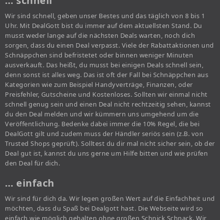
… schnell
Wir sind schnell, geben unser Bestes und das täglich von 8 bis 1
Uhr. Mit DealGott bist du immer auf dem aktuellsten Stand. Du
musst weder lange auf die nächsten Deals warten, noch dich
sorgen, dass du einen Deal verpasst. Viele der Rabattaktionen und
Schnäppchen sind befristetet oder binnen weniger Minuten
ausverkauft. Das heißt, du musst bei einigen Deals schnell sein,
denn sonst ist alles weg. Das ist oft der Fall bei Schnäppchen aus
Kategorien wie zum Beispiel Handyverträge, Finanzen, oder
Preisfehler, Gutscheine und Kostenloses. Sollten wir einmal nicht
schnell genug sein und einen Deal nicht rechtzeitig sehen, kannst
du den Deal melden und wir kümmern uns umgehend um die
Veröffentlichung. Bedenke dabei immer die 10% Regel, die bei
DealGott gilt und zudem muss der Händler seriös sein (z.B. von
Trusted Shops geprüft). Solltest du dir mal nicht sicher sein, ob der
Deal gut ist, kannst du uns gerne um Hilfe bitten und wie prüfen
den Deal für dich.
… einfach
Wir sind für dich da. Wir legen großen Wert auf die Einfachheit und
möchten, dass du Spaß bei Dealgott hast. Die Webseite wird so
einfach wie möglich gehalten ohne großen Schnick Schnack. Wir