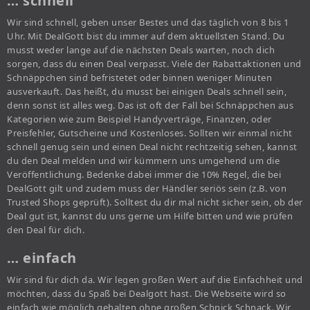
… schnell
Wir sind schnell, geben unser Bestes und das täglich von 8 bis 1
Uhr. Mit DealGott bist du immer auf dem aktuellsten Stand. Du
musst weder lange auf die nächsten Deals warten, noch dich
sorgen, dass du einen Deal verpasst. Viele der Rabattaktionen und
Schnäppchen sind befristetet oder binnen weniger Minuten
ausverkauft. Das heißt, du musst bei einigen Deals schnell sein,
denn sonst ist alles weg. Das ist oft der Fall bei Schnäppchen aus
Kategorien wie zum Beispiel Handyverträge, Finanzen, oder
Preisfehler, Gutscheine und Kostenloses. Sollten wir einmal nicht
schnell genug sein und einen Deal nicht rechtzeitig sehen, kannst
du den Deal melden und wir kümmern uns umgehend um die
Veröffentlichung. Bedenke dabei immer die 10% Regel, die bei
DealGott gilt und zudem muss der Händler seriös sein (z.B. von
Trusted Shops geprüft). Solltest du dir mal nicht sicher sein, ob der
Deal gut ist, kannst du uns gerne um Hilfe bitten und wie prüfen
den Deal für dich.
… einfach
Wir sind für dich da. Wir legen großen Wert auf die Einfachheit und
möchten, dass du Spaß bei Dealgott hast. Die Webseite wird so
einfach wie möglich gehalten ohne großen Schnick Schnack. Wir