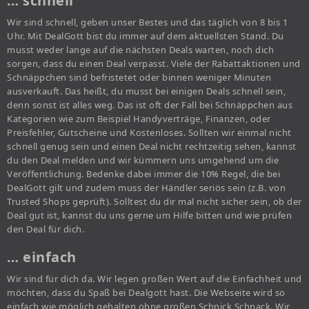
… schnell
Wir sind schnell, geben unser Bestes und das täglich von 8 bis 1
Uhr. Mit DealGott bist du immer auf dem aktuellsten Stand. Du
musst weder lange auf die nächsten Deals warten, noch dich
sorgen, dass du einen Deal verpasst. Viele der Rabattaktionen und
Schnäppchen sind befristetet oder binnen weniger Minuten
ausverkauft. Das heißt, du musst bei einigen Deals schnell sein,
denn sonst ist alles weg. Das ist oft der Fall bei Schnäppchen aus
Kategorien wie zum Beispiel Handyverträge, Finanzen, oder
Preisfehler, Gutscheine und Kostenloses. Sollten wir einmal nicht
schnell genug sein und einen Deal nicht rechtzeitig sehen, kannst
du den Deal melden und wir kümmern uns umgehend um die
Veröffentlichung. Bedenke dabei immer die 10% Regel, die bei
DealGott gilt und zudem muss der Händler seriös sein (z.B. von
Trusted Shops geprüft). Solltest du dir mal nicht sicher sein, ob der
Deal gut ist, kannst du uns gerne um Hilfe bitten und wie prüfen
den Deal für dich.
… einfach
Wir sind für dich da. Wir legen großen Wert auf die Einfachheit und
möchten, dass du Spaß bei Dealgott hast. Die Webseite wird so
einfach wie möglich gehalten ohne großen Schnick Schnack. Wir