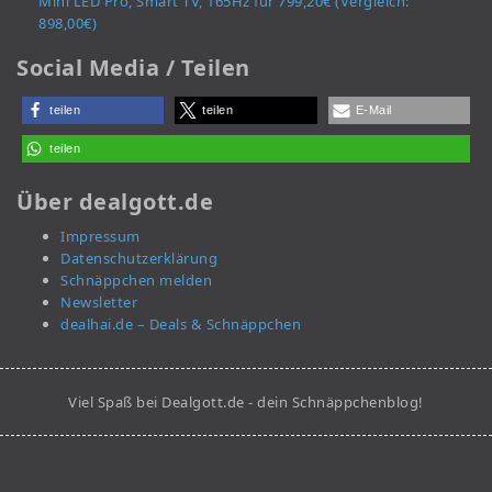
Mini LED Pro, Smart TV, 165Hz für 799,20€ (Vergleich:
898,00€)
Social Media / Teilen
teilen
teilen
E-Mail
teilen
Über dealgott.de
Impressum
Datenschutzerklärung
Schnäppchen melden
Newsletter
dealhai.de – Deals & Schnäppchen
Viel Spaß bei Dealgott.de - dein Schnäppchenblog!