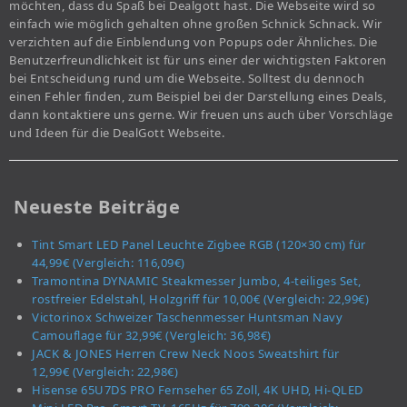
möchten, dass du Spaß bei Dealgott hast. Die Webseite wird so
einfach wie möglich gehalten ohne großen Schnick Schnack. Wir
verzichten auf die Einblendung von Popups oder Ähnliches. Die
Benutzerfreundlichkeit ist für uns einer der wichtigsten Faktoren
bei Entscheidung rund um die Webseite. Solltest du dennoch
einen Fehler finden, zum Beispiel bei der Darstellung eines Deals,
dann kontaktiere uns gerne. Wir freuen uns auch über Vorschläge
und Ideen für die DealGott Webseite.
Neueste Beiträge
Tint Smart LED Panel Leuchte Zigbee RGB (120×30 cm) für
44,99€ (Vergleich: 116,09€)
Tramontina DYNAMIC Steakmesser Jumbo, 4-teiliges Set,
rostfreier Edelstahl, Holzgriff für 10,00€ (Vergleich: 22,99€)
Victorinox Schweizer Taschenmesser Huntsman Navy
Camouflage für 32,99€ (Vergleich: 36,98€)
JACK & JONES Herren Crew Neck Noos Sweatshirt für
12,99€ (Vergleich: 22,98€)
Hisense 65U7DS PRO Fernseher 65 Zoll, 4K UHD, Hi-QLED