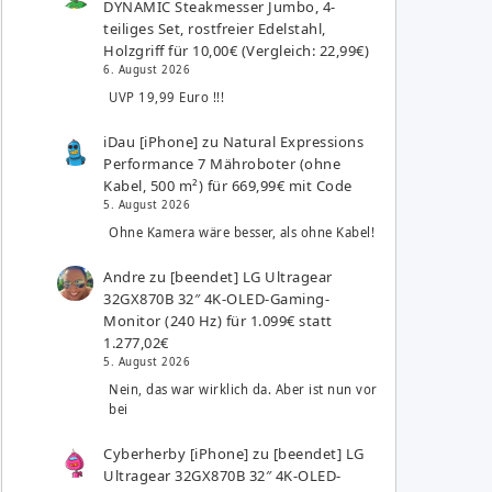
DYNAMIC Steakmesser Jumbo, 4-
teiliges Set, rostfreier Edelstahl,
Holzgriff für 10,00€ (Vergleich: 22,99€)
6. August 2026
UVP 19,99 Euro !!!
iDau [iPhone]
zu
Natural Expressions
Performance 7 Mähroboter (ohne
Kabel, 500 m²) für 669,99€ mit Code
5. August 2026
Ohne Kamera wäre besser, als ohne Kabel!
Andre
zu
[beendet] LG Ultragear
32GX870B 32″ 4K-OLED-Gaming-
Monitor (240 Hz) für 1.099€ statt
1.277,02€
5. August 2026
Nein, das war wirklich da. Aber ist nun vor
bei
Cyberherby [iPhone]
zu
[beendet] LG
Ultragear 32GX870B 32″ 4K-OLED-