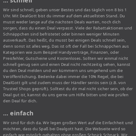
… schnell
Wir sind schnell, geben unser Bestes und das täglich von 8 bis 1
Uhr. Mit DealGott bist du immer auf dem aktuellsten Stand. Du
musst weder lange auf die nächsten Deals warten, noch dich
sorgen, dass du einen Deal verpasst. Viele der Rabattaktionen und
Schnäppchen sind befristetet oder binnen weniger Minuten
ausverkauft. Das heißt, du musst bei einigen Deals schnell sein,
denn sonst ist alles weg. Das ist oft der Fall bei Schnäppchen aus
Kategorien wie zum Beispiel Handyverträge, Finanzen, oder
Preisfehler, Gutscheine und Kostenloses. Sollten wir einmal nicht
schnell genug sein und einen Deal nicht rechtzeitig sehen, kannst
du den Deal melden und wir kümmern uns umgehend um die
Veröffentlichung. Bedenke dabei immer die 10% Regel, die bei
DealGott gilt und zudem muss der Händler seriös sein (z.B. von
Trusted Shops geprüft). Solltest du dir mal nicht sicher sein, ob der
Deal gut ist, kannst du uns gerne um Hilfe bitten und wie prüfen
den Deal für dich.
… einfach
Wir sind für dich da. Wir legen großen Wert auf die Einfachheit und
möchten, dass du Spaß bei Dealgott hast. Die Webseite wird so
einfach wie möglich gehalten ohne großen Schnick Schnack. Wir