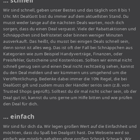
… schnell
Wir sind schnell, geben unser Bestes und das täglich von 8 bis 1
Uhr. Mit DealGott bist du immer auf dem aktuellsten Stand. Du
musst weder lange auf die nächsten Deals warten, noch dich
sorgen, dass du einen Deal verpasst. Viele der Rabattaktionen und
Schnäppchen sind befristetet oder binnen weniger Minuten
ausverkauft. Das heißt, du musst bei einigen Deals schnell sein,
denn sonst ist alles weg. Das ist oft der Fall bei Schnäppchen aus
Kategorien wie zum Beispiel Handyverträge, Finanzen, oder
Preisfehler, Gutscheine und Kostenloses. Sollten wir einmal nicht
schnell genug sein und einen Deal nicht rechtzeitig sehen, kannst
du den Deal melden und wir kümmern uns umgehend um die
Veröffentlichung. Bedenke dabei immer die 10% Regel, die bei
DealGott gilt und zudem muss der Händler seriös sein (z.B. von
Trusted Shops geprüft). Solltest du dir mal nicht sicher sein, ob der
Deal gut ist, kannst du uns gerne um Hilfe bitten und wie prüfen
den Deal für dich.
… einfach
Wir sind für dich da. Wir legen großen Wert auf die Einfachheit und
möchten, dass du Spaß bei Dealgott hast. Die Webseite wird so
einfach wie möglich gehalten ohne großen Schnick Schnack. Wir