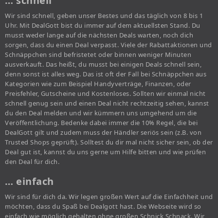
… schnell
Wir sind schnell, geben unser Bestes und das täglich von 8 bis 1
Uhr. Mit DealGott bist du immer auf dem aktuellsten Stand. Du
musst weder lange auf die nächsten Deals warten, noch dich
sorgen, dass du einen Deal verpasst. Viele der Rabattaktionen und
Schnäppchen sind befristetet oder binnen weniger Minuten
ausverkauft. Das heißt, du musst bei einigen Deals schnell sein,
denn sonst ist alles weg. Das ist oft der Fall bei Schnäppchen aus
Kategorien wie zum Beispiel Handyverträge, Finanzen, oder
Preisfehler, Gutscheine und Kostenloses. Sollten wir einmal nicht
schnell genug sein und einen Deal nicht rechtzeitig sehen, kannst
du den Deal melden und wir kümmern uns umgehend um die
Veröffentlichung. Bedenke dabei immer die 10% Regel, die bei
DealGott gilt und zudem muss der Händler seriös sein (z.B. von
Trusted Shops geprüft). Solltest du dir mal nicht sicher sein, ob der
Deal gut ist, kannst du uns gerne um Hilfe bitten und wie prüfen
den Deal für dich.
… einfach
Wir sind für dich da. Wir legen großen Wert auf die Einfachheit und
möchten, dass du Spaß bei Dealgott hast. Die Webseite wird so
einfach wie möglich gehalten ohne großen Schnick Schnack. Wir