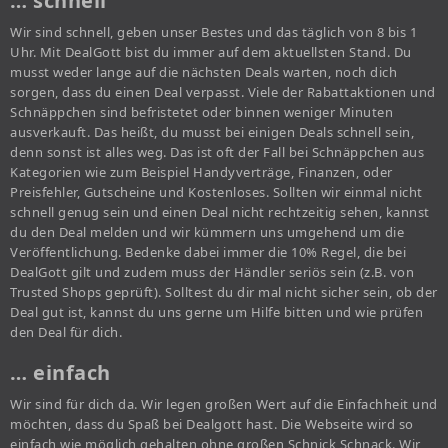
… schnell
Wir sind schnell, geben unser Bestes und das täglich von 8 bis 1
Uhr. Mit DealGott bist du immer auf dem aktuellsten Stand. Du
musst weder lange auf die nächsten Deals warten, noch dich
sorgen, dass du einen Deal verpasst. Viele der Rabattaktionen und
Schnäppchen sind befristetet oder binnen weniger Minuten
ausverkauft. Das heißt, du musst bei einigen Deals schnell sein,
denn sonst ist alles weg. Das ist oft der Fall bei Schnäppchen aus
Kategorien wie zum Beispiel Handyverträge, Finanzen, oder
Preisfehler, Gutscheine und Kostenloses. Sollten wir einmal nicht
schnell genug sein und einen Deal nicht rechtzeitig sehen, kannst
du den Deal melden und wir kümmern uns umgehend um die
Veröffentlichung. Bedenke dabei immer die 10% Regel, die bei
DealGott gilt und zudem muss der Händler seriös sein (z.B. von
Trusted Shops geprüft). Solltest du dir mal nicht sicher sein, ob der
Deal gut ist, kannst du uns gerne um Hilfe bitten und wie prüfen
den Deal für dich.
… einfach
Wir sind für dich da. Wir legen großen Wert auf die Einfachheit und
möchten, dass du Spaß bei Dealgott hast. Die Webseite wird so
einfach wie möglich gehalten ohne großen Schnick Schnack. Wir