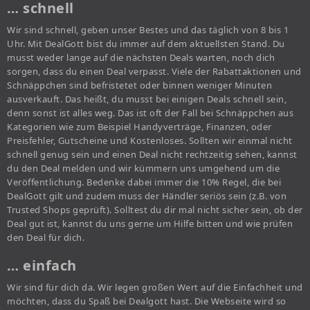
… schnell
Wir sind schnell, geben unser Bestes und das täglich von 8 bis 1
Uhr. Mit DealGott bist du immer auf dem aktuellsten Stand. Du
musst weder lange auf die nächsten Deals warten, noch dich
sorgen, dass du einen Deal verpasst. Viele der Rabattaktionen und
Schnäppchen sind befristetet oder binnen weniger Minuten
ausverkauft. Das heißt, du musst bei einigen Deals schnell sein,
denn sonst ist alles weg. Das ist oft der Fall bei Schnäppchen aus
Kategorien wie zum Beispiel Handyverträge, Finanzen, oder
Preisfehler, Gutscheine und Kostenloses. Sollten wir einmal nicht
schnell genug sein und einen Deal nicht rechtzeitig sehen, kannst
du den Deal melden und wir kümmern uns umgehend um die
Veröffentlichung. Bedenke dabei immer die 10% Regel, die bei
DealGott gilt und zudem muss der Händler seriös sein (z.B. von
Trusted Shops geprüft). Solltest du dir mal nicht sicher sein, ob der
Deal gut ist, kannst du uns gerne um Hilfe bitten und wie prüfen
den Deal für dich.
… einfach
Wir sind für dich da. Wir legen großen Wert auf die Einfachheit und
möchten, dass du Spaß bei Dealgott hast. Die Webseite wird so