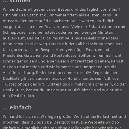
… schnell
Wir sind schnell, geben unser Bestes und das täglich von 8 bis 1
Uhr. Mit DealGott bist du immer auf dem aktuellsten Stand. Du
musst weder lange auf die nächsten Deals warten, noch dich
sorgen, dass du einen Deal verpasst. Viele der Rabattaktionen und
Schnäppchen sind befristetet oder binnen weniger Minuten
ausverkauft. Das heißt, du musst bei einigen Deals schnell sein,
denn sonst ist alles weg. Das ist oft der Fall bei Schnäppchen aus
Kategorien wie zum Beispiel Handyverträge, Finanzen, oder
Preisfehler, Gutscheine und Kostenloses. Sollten wir einmal nicht
schnell genug sein und einen Deal nicht rechtzeitig sehen, kannst
du den Deal melden und wir kümmern uns umgehend um die
Veröffentlichung. Bedenke dabei immer die 10% Regel, die bei
DealGott gilt und zudem muss der Händler seriös sein (z.B. von
Trusted Shops geprüft). Solltest du dir mal nicht sicher sein, ob der
Deal gut ist, kannst du uns gerne um Hilfe bitten und wie prüfen
den Deal für dich.
… einfach
Wir sind für dich da. Wir legen großen Wert auf die Einfachheit und
möchten, dass du Spaß bei Dealgott hast. Die Webseite wird so
einfach wie möglich gehalten ohne großen Schnick Schnack. Wir