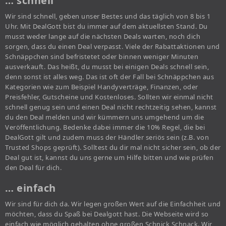
… schnell
Wir sind schnell, geben unser Bestes und das täglich von 8 bis 1
Uhr. Mit DealGott bist du immer auf dem aktuellsten Stand. Du
musst weder lange auf die nächsten Deals warten, noch dich
sorgen, dass du einen Deal verpasst. Viele der Rabattaktionen und
Schnäppchen sind befristetet oder binnen weniger Minuten
ausverkauft. Das heißt, du musst bei einigen Deals schnell sein,
denn sonst ist alles weg. Das ist oft der Fall bei Schnäppchen aus
Kategorien wie zum Beispiel Handyverträge, Finanzen, oder
Preisfehler, Gutscheine und Kostenloses. Sollten wir einmal nicht
schnell genug sein und einen Deal nicht rechtzeitig sehen, kannst
du den Deal melden und wir kümmern uns umgehend um die
Veröffentlichung. Bedenke dabei immer die 10% Regel, die bei
DealGott gilt und zudem muss der Händler seriös sein (z.B. von
Trusted Shops geprüft). Solltest du dir mal nicht sicher sein, ob der
Deal gut ist, kannst du uns gerne um Hilfe bitten und wie prüfen
den Deal für dich.
… einfach
Wir sind für dich da. Wir legen großen Wert auf die Einfachheit und
möchten, dass du Spaß bei Dealgott hast. Die Webseite wird so
einfach wie möglich gehalten ohne großen Schnick Schnack. Wir