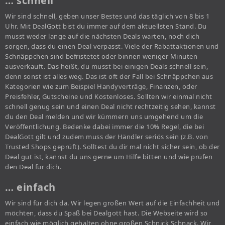
… schnell
Wir sind schnell, geben unser Bestes und das täglich von 8 bis 1
Uhr. Mit DealGott bist du immer auf dem aktuellsten Stand. Du
musst weder lange auf die nächsten Deals warten, noch dich
sorgen, dass du einen Deal verpasst. Viele der Rabattaktionen und
Schnäppchen sind befristetet oder binnen weniger Minuten
ausverkauft. Das heißt, du musst bei einigen Deals schnell sein,
denn sonst ist alles weg. Das ist oft der Fall bei Schnäppchen aus
Kategorien wie zum Beispiel Handyverträge, Finanzen, oder
Preisfehler, Gutscheine und Kostenloses. Sollten wir einmal nicht
schnell genug sein und einen Deal nicht rechtzeitig sehen, kannst
du den Deal melden und wir kümmern uns umgehend um die
Veröffentlichung. Bedenke dabei immer die 10% Regel, die bei
DealGott gilt und zudem muss der Händler seriös sein (z.B. von
Trusted Shops geprüft). Solltest du dir mal nicht sicher sein, ob der
Deal gut ist, kannst du uns gerne um Hilfe bitten und wie prüfen
den Deal für dich.
… einfach
Wir sind für dich da. Wir legen großen Wert auf die Einfachheit und
möchten, dass du Spaß bei Dealgott hast. Die Webseite wird so
einfach wie möglich gehalten ohne großen Schnick Schnack. Wir