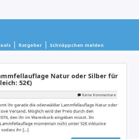
eals
Ratgeber
Schnäppchen melden
mmfellauflage Natur oder Silber für
leich: 52€)
Keine Kommentare
t ihr gerade die odenwälder Lammfellauflage Natur oder
klusive Versand. Möglich wird der Preis durch den
76, den ihr im Warenkorb eingeben müsst. Im
se Lammfellauflage momentan nicht unter 52€ inklusive
sodass ihr […]