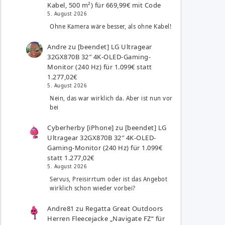
Kabel, 500 m²) für 669,99€ mit Code
5. August 2026
Ohne Kamera wäre besser, als ohne Kabel!
Andre
zu
[beendet] LG Ultragear
32GX870B 32″ 4K-OLED-Gaming-
Monitor (240 Hz) für 1.099€ statt
1.277,02€
5. August 2026
Nein, das war wirklich da. Aber ist nun vor
bei
Cyberherby [iPhone]
zu
[beendet] LG
Ultragear 32GX870B 32″ 4K-OLED-
Gaming-Monitor (240 Hz) für 1.099€
statt 1.277,02€
5. August 2026
Servus, Preisirrtum oder ist das Angebot
wirklich schon wieder vorbei?
Andre81
zu
Regatta Great Outdoors
Herren Fleecejacke „Navigate FZ“ für