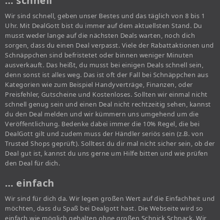
… schnell
Wir sind schnell, geben unser Bestes und das täglich von 8 bis 1
Uhr. Mit DealGott bist du immer auf dem aktuellsten Stand. Du
musst weder lange auf die nächsten Deals warten, noch dich
sorgen, dass du einen Deal verpasst. Viele der Rabattaktionen und
Schnäppchen sind befristetet oder binnen weniger Minuten
ausverkauft. Das heißt, du musst bei einigen Deals schnell sein,
denn sonst ist alles weg. Das ist oft der Fall bei Schnäppchen aus
Kategorien wie zum Beispiel Handyverträge, Finanzen, oder
Preisfehler, Gutscheine und Kostenloses. Sollten wir einmal nicht
schnell genug sein und einen Deal nicht rechtzeitig sehen, kannst
du den Deal melden und wir kümmern uns umgehend um die
Veröffentlichung. Bedenke dabei immer die 10% Regel, die bei
DealGott gilt und zudem muss der Händler seriös sein (z.B. von
Trusted Shops geprüft). Solltest du dir mal nicht sicher sein, ob der
Deal gut ist, kannst du uns gerne um Hilfe bitten und wie prüfen
den Deal für dich.
… einfach
Wir sind für dich da. Wir legen großen Wert auf die Einfachheit und
möchten, dass du Spaß bei Dealgott hast. Die Webseite wird so
einfach wie möglich gehalten ohne großen Schnick Schnack. Wir