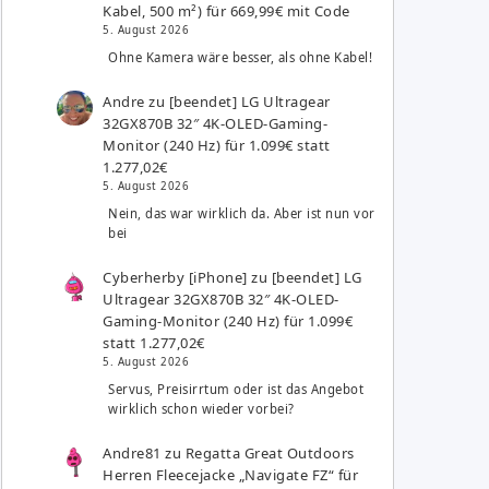
Kabel, 500 m²) für 669,99€ mit Code
5. August 2026
Ohne Kamera wäre besser, als ohne Kabel!
Andre
zu
[beendet] LG Ultragear
32GX870B 32″ 4K-OLED-Gaming-
Monitor (240 Hz) für 1.099€ statt
1.277,02€
5. August 2026
Nein, das war wirklich da. Aber ist nun vor
bei
Cyberherby [iPhone]
zu
[beendet] LG
Ultragear 32GX870B 32″ 4K-OLED-
Gaming-Monitor (240 Hz) für 1.099€
statt 1.277,02€
5. August 2026
Servus, Preisirrtum oder ist das Angebot
wirklich schon wieder vorbei?
Andre81
zu
Regatta Great Outdoors
Herren Fleecejacke „Navigate FZ“ für