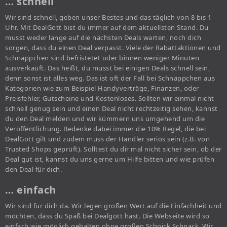
… schnell
Wir sind schnell, geben unser Bestes und das täglich von 8 bis 1
Uhr. Mit DealGott bist du immer auf dem aktuellsten Stand. Du
musst weder lange auf die nächsten Deals warten, noch dich
sorgen, dass du einen Deal verpasst. Viele der Rabattaktionen und
Schnäppchen sind befristetet oder binnen weniger Minuten
ausverkauft. Das heißt, du musst bei einigen Deals schnell sein,
denn sonst ist alles weg. Das ist oft der Fall bei Schnäppchen aus
Kategorien wie zum Beispiel Handyverträge, Finanzen, oder
Preisfehler, Gutscheine und Kostenloses. Sollten wir einmal nicht
schnell genug sein und einen Deal nicht rechtzeitig sehen, kannst
du den Deal melden und wir kümmern uns umgehend um die
Veröffentlichung. Bedenke dabei immer die 10% Regel, die bei
DealGott gilt und zudem muss der Händler seriös sein (z.B. von
Trusted Shops geprüft). Solltest du dir mal nicht sicher sein, ob der
Deal gut ist, kannst du uns gerne um Hilfe bitten und wie prüfen
den Deal für dich.
… einfach
Wir sind für dich da. Wir legen großen Wert auf die Einfachheit und
möchten, dass du Spaß bei Dealgott hast. Die Webseite wird so
einfach wie möglich gehalten ohne großen Schnick Schnack. Wir