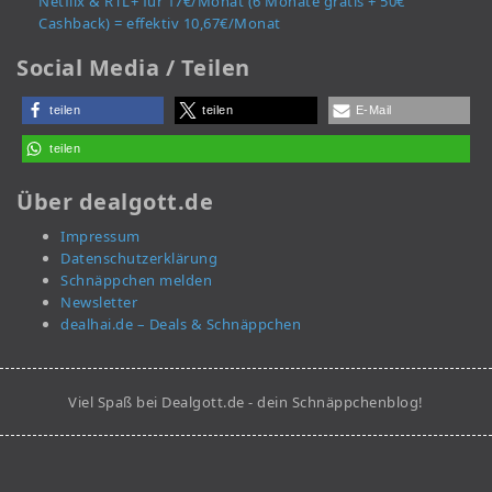
Netflix & RTL+ für 17€/Monat (6 Monate gratis + 50€
Cashback) = effektiv 10,67€/Monat
Social Media / Teilen
teilen
teilen
E-Mail
teilen
Über dealgott.de
Impressum
Datenschutzerklärung
Schnäppchen melden
Newsletter
dealhai.de – Deals & Schnäppchen
Viel Spaß bei Dealgott.de - dein Schnäppchenblog!