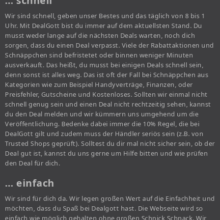
… schnell
Wir sind schnell, geben unser Bestes und das täglich von 8 bis 1
Uhr. Mit DealGott bist du immer auf dem aktuellsten Stand. Du
musst weder lange auf die nächsten Deals warten, noch dich
sorgen, dass du einen Deal verpasst. Viele der Rabattaktionen und
Schnäppchen sind befristetet oder binnen weniger Minuten
ausverkauft. Das heißt, du musst bei einigen Deals schnell sein,
denn sonst ist alles weg. Das ist oft der Fall bei Schnäppchen aus
Kategorien wie zum Beispiel Handyverträge, Finanzen, oder
Preisfehler, Gutscheine und Kostenloses. Sollten wir einmal nicht
schnell genug sein und einen Deal nicht rechtzeitig sehen, kannst
du den Deal melden und wir kümmern uns umgehend um die
Veröffentlichung. Bedenke dabei immer die 10% Regel, die bei
DealGott gilt und zudem muss der Händler seriös sein (z.B. von
Trusted Shops geprüft). Solltest du dir mal nicht sicher sein, ob der
Deal gut ist, kannst du uns gerne um Hilfe bitten und wie prüfen
den Deal für dich.
… einfach
Wir sind für dich da. Wir legen großen Wert auf die Einfachheit und
möchten, dass du Spaß bei Dealgott hast. Die Webseite wird so
einfach wie möglich gehalten ohne großen Schnick Schnack. Wir