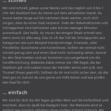
… schnell
Wir sind schnell, geben unser Bestes und das täglich von 8 bis 1
Uhr. Mit DealGott bist du immer auf dem aktuellsten Stand. Du
musst weder lange auf die nächsten Deals warten, noch dich
sorgen, dass du einen Deal verpasst. Viele der Rabattaktionen und
Schnäppchen sind befristetet oder binnen weniger Minuten
ausverkauft. Das heißt, du musst bei einigen Deals schnell sein,
denn sonst ist alles weg. Das ist oft der Fall bei Schnäppchen aus
Kategorien wie zum Beispiel Handyverträge, Finanzen, oder
Preisfehler, Gutscheine und Kostenloses. Sollten wir einmal nicht
schnell genug sein und einen Deal nicht rechtzeitig sehen, kannst
du den Deal melden und wir kümmern uns umgehend um die
Veröffentlichung. Bedenke dabei immer die 10% Regel, die bei
DealGott gilt und zudem muss der Händler seriös sein (z.B. von
Trusted Shops geprüft). Solltest du dir mal nicht sicher sein, ob der
Deal gut ist, kannst du uns gerne um Hilfe bitten und wie prüfen
den Deal für dich.
… einfach
Wir sind für dich da. Wir legen großen Wert auf die Einfachheit und
möchten, dass du Spaß bei Dealgott hast. Die Webseite wird so
einfach wie möglich gehalten ohne großen Schnick Schnack. Wir