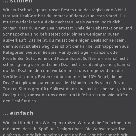
… schnell
Wir sind schnell, geben unser Bestes und das täglich von 8 bis 1
Uhr. Mit DealGott bist du immer auf dem aktuellsten Stand. Du
musst weder lange auf die nächsten Deals warten, noch dich
sorgen, dass du einen Deal verpasst. Viele der Rabattaktionen und
Schnäppchen sind befristetet oder binnen weniger Minuten
ausverkauft. Das heißt, du musst bei einigen Deals schnell sein,
denn sonst ist alles weg. Das ist oft der Fall bei Schnäppchen aus
Kategorien wie zum Beispiel Handyverträge, Finanzen, oder
Preisfehler, Gutscheine und Kostenloses. Sollten wir einmal nicht
schnell genug sein und einen Deal nicht rechtzeitig sehen, kannst
du den Deal melden und wir kümmern uns umgehend um die
Veröffentlichung. Bedenke dabei immer die 10% Regel, die bei
DealGott gilt und zudem muss der Händler seriös sein (z.B. von
Trusted Shops geprüft). Solltest du dir mal nicht sicher sein, ob der
Deal gut ist, kannst du uns gerne um Hilfe bitten und wie prüfen
den Deal für dich.
… einfach
Wir sind für dich da. Wir legen großen Wert auf die Einfachheit und
möchten, dass du Spaß bei Dealgott hast. Die Webseite wird so
einfach wie möglich gehalten ohne großen Schnick Schnack. Wir