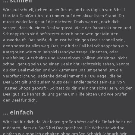
… schnell
Wir sind schnell, geben unser Bestes und das täglich von 8 bis 1
Uhr. Mit DealGott bist du immer auf dem aktuellsten Stand. Du
musst weder lange auf die nächsten Deals warten, noch dich
sorgen, dass du einen Deal verpasst. Viele der Rabattaktionen und
Schnäppchen sind befristetet oder binnen weniger Minuten
ausverkauft. Das heißt, du musst bei einigen Deals schnell sein,
denn sonst ist alles weg. Das ist oft der Fall bei Schnäppchen aus
Kategorien wie zum Beispiel Handyverträge, Finanzen, oder
Preisfehler, Gutscheine und Kostenloses. Sollten wir einmal nicht
schnell genug sein und einen Deal nicht rechtzeitig sehen, kannst
du den Deal melden und wir kümmern uns umgehend um die
Veröffentlichung. Bedenke dabei immer die 10% Regel, die bei
DealGott gilt und zudem muss der Händler seriös sein (z.B. von
Trusted Shops geprüft). Solltest du dir mal nicht sicher sein, ob der
Deal gut ist, kannst du uns gerne um Hilfe bitten und wie prüfen
den Deal für dich.
… einfach
Wir sind für dich da. Wir legen großen Wert auf die Einfachheit und
möchten, dass du Spaß bei Dealgott hast. Die Webseite wird so
einfach wie möglich gehalten ohne großen Schnick Schnack. Wir