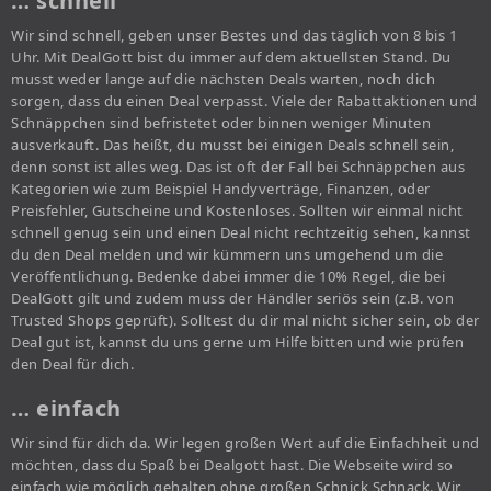
… schnell
Wir sind schnell, geben unser Bestes und das täglich von 8 bis 1
Uhr. Mit DealGott bist du immer auf dem aktuellsten Stand. Du
musst weder lange auf die nächsten Deals warten, noch dich
sorgen, dass du einen Deal verpasst. Viele der Rabattaktionen und
Schnäppchen sind befristetet oder binnen weniger Minuten
ausverkauft. Das heißt, du musst bei einigen Deals schnell sein,
denn sonst ist alles weg. Das ist oft der Fall bei Schnäppchen aus
Kategorien wie zum Beispiel Handyverträge, Finanzen, oder
Preisfehler, Gutscheine und Kostenloses. Sollten wir einmal nicht
schnell genug sein und einen Deal nicht rechtzeitig sehen, kannst
du den Deal melden und wir kümmern uns umgehend um die
Veröffentlichung. Bedenke dabei immer die 10% Regel, die bei
DealGott gilt und zudem muss der Händler seriös sein (z.B. von
Trusted Shops geprüft). Solltest du dir mal nicht sicher sein, ob der
Deal gut ist, kannst du uns gerne um Hilfe bitten und wie prüfen
den Deal für dich.
… einfach
Wir sind für dich da. Wir legen großen Wert auf die Einfachheit und
möchten, dass du Spaß bei Dealgott hast. Die Webseite wird so
einfach wie möglich gehalten ohne großen Schnick Schnack. Wir