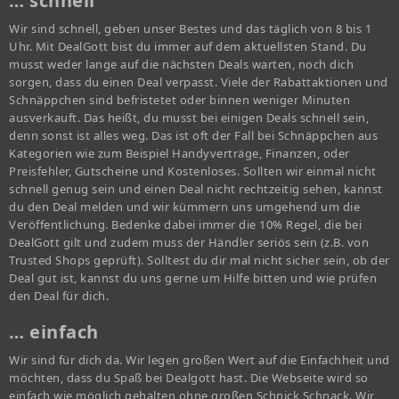
… schnell
Wir sind schnell, geben unser Bestes und das täglich von 8 bis 1
Uhr. Mit DealGott bist du immer auf dem aktuellsten Stand. Du
musst weder lange auf die nächsten Deals warten, noch dich
sorgen, dass du einen Deal verpasst. Viele der Rabattaktionen und
Schnäppchen sind befristetet oder binnen weniger Minuten
ausverkauft. Das heißt, du musst bei einigen Deals schnell sein,
denn sonst ist alles weg. Das ist oft der Fall bei Schnäppchen aus
Kategorien wie zum Beispiel Handyverträge, Finanzen, oder
Preisfehler, Gutscheine und Kostenloses. Sollten wir einmal nicht
schnell genug sein und einen Deal nicht rechtzeitig sehen, kannst
du den Deal melden und wir kümmern uns umgehend um die
Veröffentlichung. Bedenke dabei immer die 10% Regel, die bei
DealGott gilt und zudem muss der Händler seriös sein (z.B. von
Trusted Shops geprüft). Solltest du dir mal nicht sicher sein, ob der
Deal gut ist, kannst du uns gerne um Hilfe bitten und wie prüfen
den Deal für dich.
… einfach
Wir sind für dich da. Wir legen großen Wert auf die Einfachheit und
möchten, dass du Spaß bei Dealgott hast. Die Webseite wird so
einfach wie möglich gehalten ohne großen Schnick Schnack. Wir