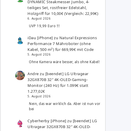
DYNAMIC Steakmesser Jumbo, 4-
teiliges Set, rostfreier Edelstahl,
Holzgriff für 10,00€ (Vergleich: 22,99€)
6. August 2026
UVP 19,99 Euro !!!
iDau [iPhone]
zu
Natural Expressions
Performance 7 Mähroboter (ohne
Kabel, 500 m²) für 669,99€ mit Code
5. August 2026
Ohne Kamera wäre besser, als ohne Kabel!
Andre
zu
[beendet] LG Ultragear
32GX870B 32″ 4K-OLED-Gaming-
Monitor (240 Hz) für 1.099€ statt
1.277,02€
5. August 2026
Nein, das war wirklich da. Aber ist nun vor
bei
Cyberherby [iPhone]
zu
[beendet] LG
Ultragear 32GX870B 32″ 4K-OLED-