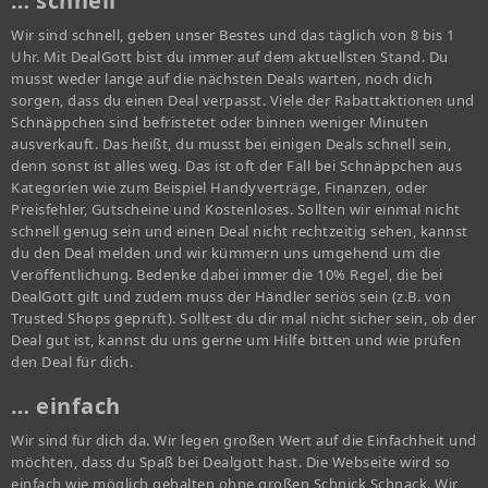
… schnell
Wir sind schnell, geben unser Bestes und das täglich von 8 bis 1
Uhr. Mit DealGott bist du immer auf dem aktuellsten Stand. Du
musst weder lange auf die nächsten Deals warten, noch dich
sorgen, dass du einen Deal verpasst. Viele der Rabattaktionen und
Schnäppchen sind befristetet oder binnen weniger Minuten
ausverkauft. Das heißt, du musst bei einigen Deals schnell sein,
denn sonst ist alles weg. Das ist oft der Fall bei Schnäppchen aus
Kategorien wie zum Beispiel Handyverträge, Finanzen, oder
Preisfehler, Gutscheine und Kostenloses. Sollten wir einmal nicht
schnell genug sein und einen Deal nicht rechtzeitig sehen, kannst
du den Deal melden und wir kümmern uns umgehend um die
Veröffentlichung. Bedenke dabei immer die 10% Regel, die bei
DealGott gilt und zudem muss der Händler seriös sein (z.B. von
Trusted Shops geprüft). Solltest du dir mal nicht sicher sein, ob der
Deal gut ist, kannst du uns gerne um Hilfe bitten und wie prüfen
den Deal für dich.
… einfach
Wir sind für dich da. Wir legen großen Wert auf die Einfachheit und
möchten, dass du Spaß bei Dealgott hast. Die Webseite wird so
einfach wie möglich gehalten ohne großen Schnick Schnack. Wir