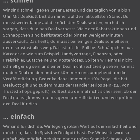
… schnell
Wir sind schnell, geben unser Bestes und das täglich von 8 bis 1
Uhr. Mit DealGott bist du immer auf dem aktuellsten Stand. Du
musst weder lange auf die nächsten Deals warten, noch dich
sorgen, dass du einen Deal verpasst. Viele der Rabattaktionen und
Schnäppchen sind befristetet oder binnen weniger Minuten
ausverkauft. Das heißt, du musst bei einigen Deals schnell sein,
denn sonst ist alles weg. Das ist oft der Fall bei Schnäppchen aus
Kategorien wie zum Beispiel Handyverträge, Finanzen, oder
Preisfehler, Gutscheine und Kostenloses. Sollten wir einmal nicht
schnell genug sein und einen Deal nicht rechtzeitig sehen, kannst
du den Deal melden und wir kümmern uns umgehend um die
Veröffentlichung. Bedenke dabei immer die 10% Regel, die bei
DealGott gilt und zudem muss der Händler seriös sein (z.B. von
Trusted Shops geprüft). Solltest du dir mal nicht sicher sein, ob der
Deal gut ist, kannst du uns gerne um Hilfe bitten und wie prüfen
den Deal für dich.
… einfach
Wir sind für dich da. Wir legen großen Wert auf die Einfachheit und
möchten, dass du Spaß bei Dealgott hast. Die Webseite wird so
einfach wie möglich gehalten ohne großen Schnick Schnack. Wir