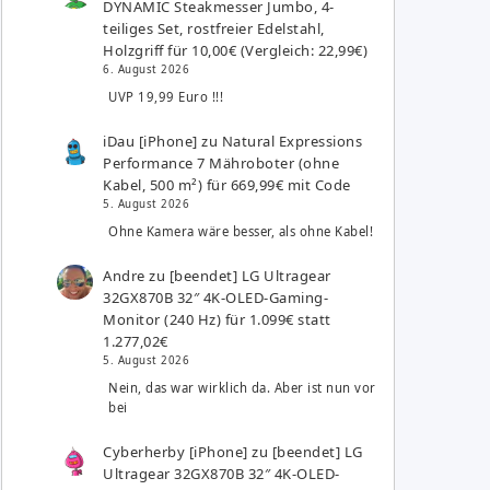
DYNAMIC Steakmesser Jumbo, 4-
teiliges Set, rostfreier Edelstahl,
Holzgriff für 10,00€ (Vergleich: 22,99€)
6. August 2026
UVP 19,99 Euro !!!
iDau [iPhone]
zu
Natural Expressions
Performance 7 Mähroboter (ohne
Kabel, 500 m²) für 669,99€ mit Code
5. August 2026
Ohne Kamera wäre besser, als ohne Kabel!
Andre
zu
[beendet] LG Ultragear
32GX870B 32″ 4K-OLED-Gaming-
Monitor (240 Hz) für 1.099€ statt
1.277,02€
5. August 2026
Nein, das war wirklich da. Aber ist nun vor
bei
Cyberherby [iPhone]
zu
[beendet] LG
Ultragear 32GX870B 32″ 4K-OLED-