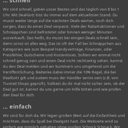
… schnell
Wir sind schnell, geben unser Bestes und das täglich von 8 bis 1
Uhr. Mit DealGott bist du immer auf dem aktuellsten Stand. Du
musst weder lange auf die nächsten Deals warten, noch dich
sorgen, dass du einen Deal verpasst. Viele der Rabattaktionen und
Schnäppchen sind befristetet oder binnen weniger Minuten
ausverkauft. Das heißt, du musst bei einigen Deals schnell sein,
denn sonst ist alles weg. Das ist oft der Fall bei Schnäppchen aus
Kategorien wie zum Beispiel Handyverträge, Finanzen, oder
Preisfehler, Gutscheine und Kostenloses. Sollten wir einmal nicht
schnell genug sein und einen Deal nicht rechtzeitig sehen, kannst
du den Deal melden und wir kümmern uns umgehend um die
Veröffentlichung. Bedenke dabei immer die 10% Regel, die bei
DealGott gilt und zudem muss der Händler seriös sein (z.B. von
Trusted Shops geprüft). Solltest du dir mal nicht sicher sein, ob der
Deal gut ist, kannst du uns gerne um Hilfe bitten und wie prüfen
den Deal für dich.
… einfach
Wir sind für dich da. Wir legen großen Wert auf die Einfachheit und
möchten, dass du Spaß bei Dealgott hast. Die Webseite wird so
einfach wie möglich gehalten ohne großen Schnick Schnack. Wir