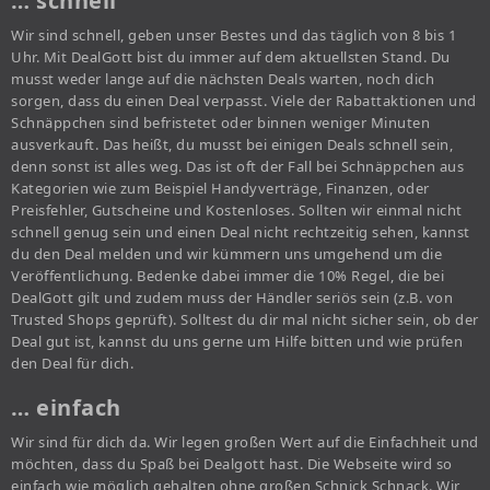
… schnell
Wir sind schnell, geben unser Bestes und das täglich von 8 bis 1
Uhr. Mit DealGott bist du immer auf dem aktuellsten Stand. Du
musst weder lange auf die nächsten Deals warten, noch dich
sorgen, dass du einen Deal verpasst. Viele der Rabattaktionen und
Schnäppchen sind befristetet oder binnen weniger Minuten
ausverkauft. Das heißt, du musst bei einigen Deals schnell sein,
denn sonst ist alles weg. Das ist oft der Fall bei Schnäppchen aus
Kategorien wie zum Beispiel Handyverträge, Finanzen, oder
Preisfehler, Gutscheine und Kostenloses. Sollten wir einmal nicht
schnell genug sein und einen Deal nicht rechtzeitig sehen, kannst
du den Deal melden und wir kümmern uns umgehend um die
Veröffentlichung. Bedenke dabei immer die 10% Regel, die bei
DealGott gilt und zudem muss der Händler seriös sein (z.B. von
Trusted Shops geprüft). Solltest du dir mal nicht sicher sein, ob der
Deal gut ist, kannst du uns gerne um Hilfe bitten und wie prüfen
den Deal für dich.
… einfach
Wir sind für dich da. Wir legen großen Wert auf die Einfachheit und
möchten, dass du Spaß bei Dealgott hast. Die Webseite wird so
einfach wie möglich gehalten ohne großen Schnick Schnack. Wir