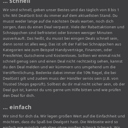
… schnell
Wir sind schnell, geben unser Bestes und das täglich von 8 bis 1
Uhr. Mit DealGott bist du immer auf dem aktuellsten Stand. Du
musst weder lange auf die nächsten Deals warten, noch dich
sorgen, dass du einen Deal verpasst. Viele der Rabattaktionen und
Schnäppchen sind befristetet oder binnen weniger Minuten
ausverkauft. Das heißt, du musst bei einigen Deals schnell sein,
denn sonst ist alles weg. Das ist oft der Fall bei Schnäppchen aus
Kategorien wie zum Beispiel Handyverträge, Finanzen, oder
Preisfehler, Gutscheine und Kostenloses. Sollten wir einmal nicht
schnell genug sein und einen Deal nicht rechtzeitig sehen, kannst
du den Deal melden und wir kümmern uns umgehend um die
Veröffentlichung. Bedenke dabei immer die 10% Regel, die bei
DealGott gilt und zudem muss der Händler seriös sein (z.B. von
Trusted Shops geprüft). Solltest du dir mal nicht sicher sein, ob der
Deal gut ist, kannst du uns gerne um Hilfe bitten und wie prüfen
den Deal für dich.
… einfach
Wir sind für dich da. Wir legen großen Wert auf die Einfachheit und
möchten, dass du Spaß bei Dealgott hast. Die Webseite wird so
einfach wie möglich gehalten ohne großen Schnick Schnack. Wir