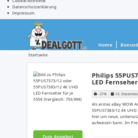
Cookie-Richtlinie
Datenschutzerklärung
Impressum
Home
Bonusd
Startseite
Philips 55PUS
LED Fernseher 
-27%
10. Dezembe
Als erstes eBay WOW An
55PUS7383/12 4K UHD LE
hier um neue, unbenutz
aufweisen kann. Im Prei
Zum Angebot