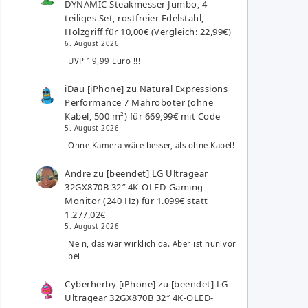
DYNAMIC Steakmesser Jumbo, 4-
teiliges Set, rostfreier Edelstahl,
Holzgriff für 10,00€ (Vergleich: 22,99€)
6. August 2026
UVP 19,99 Euro !!!
iDau [iPhone]
zu
Natural Expressions
Performance 7 Mähroboter (ohne
Kabel, 500 m²) für 669,99€ mit Code
5. August 2026
Ohne Kamera wäre besser, als ohne Kabel!
Andre
zu
[beendet] LG Ultragear
32GX870B 32″ 4K-OLED-Gaming-
Monitor (240 Hz) für 1.099€ statt
1.277,02€
5. August 2026
Nein, das war wirklich da. Aber ist nun vor
bei
Cyberherby [iPhone]
zu
[beendet] LG
Ultragear 32GX870B 32″ 4K-OLED-