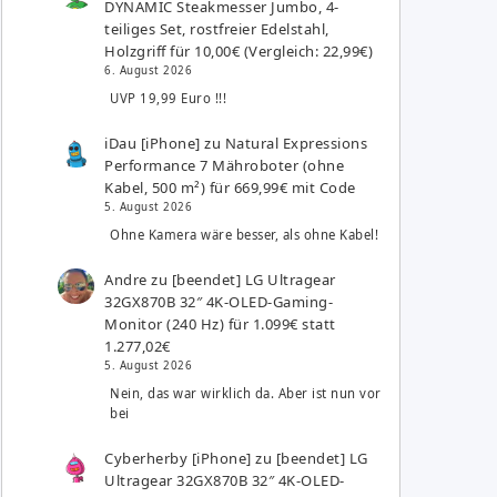
DYNAMIC Steakmesser Jumbo, 4-
teiliges Set, rostfreier Edelstahl,
Holzgriff für 10,00€ (Vergleich: 22,99€)
6. August 2026
UVP 19,99 Euro !!!
iDau [iPhone]
zu
Natural Expressions
Performance 7 Mähroboter (ohne
Kabel, 500 m²) für 669,99€ mit Code
5. August 2026
Ohne Kamera wäre besser, als ohne Kabel!
Andre
zu
[beendet] LG Ultragear
32GX870B 32″ 4K-OLED-Gaming-
Monitor (240 Hz) für 1.099€ statt
1.277,02€
5. August 2026
Nein, das war wirklich da. Aber ist nun vor
bei
Cyberherby [iPhone]
zu
[beendet] LG
Ultragear 32GX870B 32″ 4K-OLED-