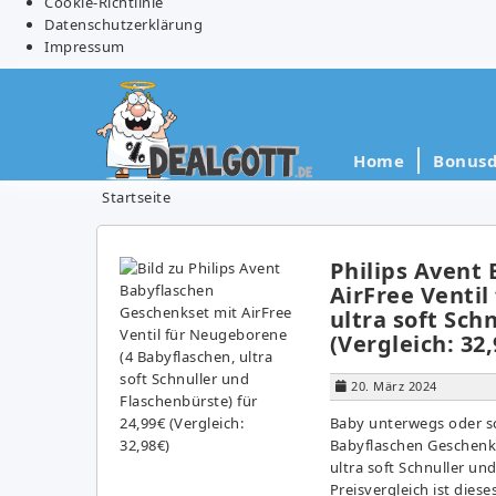
Cookie-Richtlinie
Datenschutzerklärung
Impressum
Home
Bonusd
Startseite
Philips Avent
AirFree Ventil
ultra soft Sch
(Vergleich: 32,
20. März 2024
Baby unterwegs oder s
Babyflaschen Geschenks
ultra soft Schnuller un
Preisvergleich ist dies