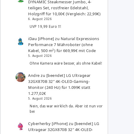
DYNAMIC Steakmesser Jumbo, 4-
teiliges Set, rostfreier Edelstahl,
Holzgriff für 10,00€ (Vergleich: 22,99€)
6. August 2026
UVP 19,99 Euro !!!
iDau [iPhone]
zu
Natural Expressions
Performance 7 Mähroboter (ohne
Kabel, 500 m²) für 669,99€ mit Code
5. August 2026
Ohne Kamera wäre besser, als ohne Kabel!
Andre
zu
[beendet] LG Ultragear
32GX870B 32″ 4K-OLED-Gaming-
Monitor (240 Hz) für 1.099€ statt
1.277,02€
5. August 2026
Nein, das war wirklich da. Aber ist nun vor
bei
Cyberherby [iPhone]
zu
[beendet] LG
Ultragear 32GX870B 32″ 4K-OLED-