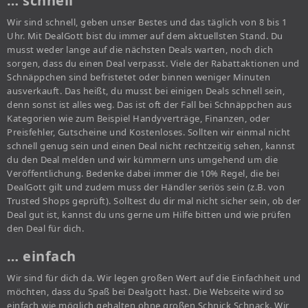
… schnell
Wir sind schnell, geben unser Bestes und das täglich von 8 bis 1
Uhr. Mit DealGott bist du immer auf dem aktuellsten Stand. Du
musst weder lange auf die nächsten Deals warten, noch dich
sorgen, dass du einen Deal verpasst. Viele der Rabattaktionen und
Schnäppchen sind befristetet oder binnen weniger Minuten
ausverkauft. Das heißt, du musst bei einigen Deals schnell sein,
denn sonst ist alles weg. Das ist oft der Fall bei Schnäppchen aus
Kategorien wie zum Beispiel Handyverträge, Finanzen, oder
Preisfehler, Gutscheine und Kostenloses. Sollten wir einmal nicht
schnell genug sein und einen Deal nicht rechtzeitig sehen, kannst
du den Deal melden und wir kümmern uns umgehend um die
Veröffentlichung. Bedenke dabei immer die 10% Regel, die bei
DealGott gilt und zudem muss der Händler seriös sein (z.B. von
Trusted Shops geprüft). Solltest du dir mal nicht sicher sein, ob der
Deal gut ist, kannst du uns gerne um Hilfe bitten und wie prüfen
den Deal für dich.
… einfach
Wir sind für dich da. Wir legen großen Wert auf die Einfachheit und
möchten, dass du Spaß bei Dealgott hast. Die Webseite wird so
einfach wie möglich gehalten ohne großen Schnick Schnack. Wir