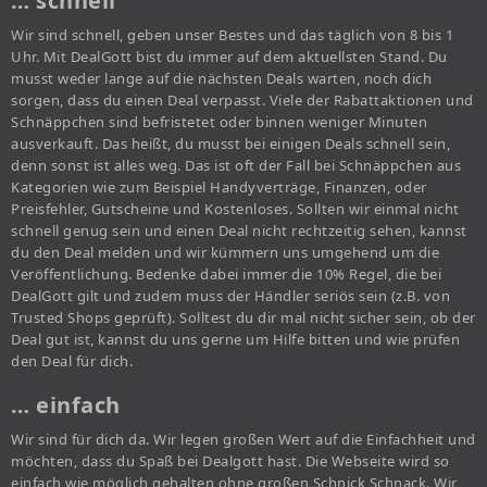
… schnell
Wir sind schnell, geben unser Bestes und das täglich von 8 bis 1
Uhr. Mit DealGott bist du immer auf dem aktuellsten Stand. Du
musst weder lange auf die nächsten Deals warten, noch dich
sorgen, dass du einen Deal verpasst. Viele der Rabattaktionen und
Schnäppchen sind befristetet oder binnen weniger Minuten
ausverkauft. Das heißt, du musst bei einigen Deals schnell sein,
denn sonst ist alles weg. Das ist oft der Fall bei Schnäppchen aus
Kategorien wie zum Beispiel Handyverträge, Finanzen, oder
Preisfehler, Gutscheine und Kostenloses. Sollten wir einmal nicht
schnell genug sein und einen Deal nicht rechtzeitig sehen, kannst
du den Deal melden und wir kümmern uns umgehend um die
Veröffentlichung. Bedenke dabei immer die 10% Regel, die bei
DealGott gilt und zudem muss der Händler seriös sein (z.B. von
Trusted Shops geprüft). Solltest du dir mal nicht sicher sein, ob der
Deal gut ist, kannst du uns gerne um Hilfe bitten und wie prüfen
den Deal für dich.
… einfach
Wir sind für dich da. Wir legen großen Wert auf die Einfachheit und
möchten, dass du Spaß bei Dealgott hast. Die Webseite wird so
einfach wie möglich gehalten ohne großen Schnick Schnack. Wir