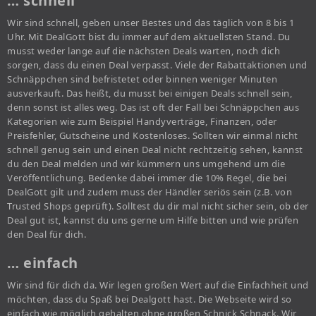
… schnell
Wir sind schnell, geben unser Bestes und das täglich von 8 bis 1
Uhr. Mit DealGott bist du immer auf dem aktuellsten Stand. Du
musst weder lange auf die nächsten Deals warten, noch dich
sorgen, dass du einen Deal verpasst. Viele der Rabattaktionen und
Schnäppchen sind befristetet oder binnen weniger Minuten
ausverkauft. Das heißt, du musst bei einigen Deals schnell sein,
denn sonst ist alles weg. Das ist oft der Fall bei Schnäppchen aus
Kategorien wie zum Beispiel Handyverträge, Finanzen, oder
Preisfehler, Gutscheine und Kostenloses. Sollten wir einmal nicht
schnell genug sein und einen Deal nicht rechtzeitig sehen, kannst
du den Deal melden und wir kümmern uns umgehend um die
Veröffentlichung. Bedenke dabei immer die 10% Regel, die bei
DealGott gilt und zudem muss der Händler seriös sein (z.B. von
Trusted Shops geprüft). Solltest du dir mal nicht sicher sein, ob der
Deal gut ist, kannst du uns gerne um Hilfe bitten und wie prüfen
den Deal für dich.
… einfach
Wir sind für dich da. Wir legen großen Wert auf die Einfachheit und
möchten, dass du Spaß bei Dealgott hast. Die Webseite wird so
einfach wie möglich gehalten ohne großen Schnick Schnack. Wir