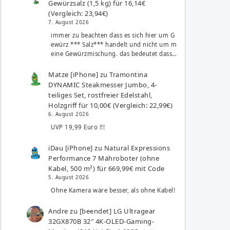
Gewürzsalz (1,5 kg) für 16,14€
(Vergleich: 23,94€)
7. August 2026
immer zu beachten dass es sich hier um G
ewürz *** Salz*** handelt und nicht um m
eine Gewürzmischung. das bedeutet dass…
Matze [iPhone]
zu
Tramontina
DYNAMIC Steakmesser Jumbo, 4-
teiliges Set, rostfreier Edelstahl,
Holzgriff für 10,00€ (Vergleich: 22,99€)
6. August 2026
UVP 19,99 Euro !!!
iDau [iPhone]
zu
Natural Expressions
Performance 7 Mähroboter (ohne
Kabel, 500 m²) für 669,99€ mit Code
5. August 2026
Ohne Kamera wäre besser, als ohne Kabel!
Andre
zu
[beendet] LG Ultragear
32GX870B 32″ 4K-OLED-Gaming-