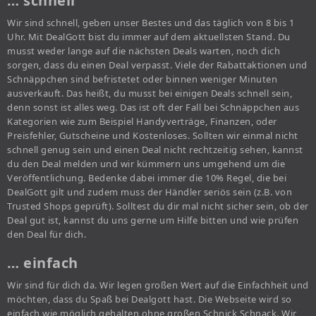
… schnell
Wir sind schnell, geben unser Bestes und das täglich von 8 bis 1
Uhr. Mit DealGott bist du immer auf dem aktuellsten Stand. Du
musst weder lange auf die nächsten Deals warten, noch dich
sorgen, dass du einen Deal verpasst. Viele der Rabattaktionen und
Schnäppchen sind befristetet oder binnen weniger Minuten
ausverkauft. Das heißt, du musst bei einigen Deals schnell sein,
denn sonst ist alles weg. Das ist oft der Fall bei Schnäppchen aus
Kategorien wie zum Beispiel Handyverträge, Finanzen, oder
Preisfehler, Gutscheine und Kostenloses. Sollten wir einmal nicht
schnell genug sein und einen Deal nicht rechtzeitig sehen, kannst
du den Deal melden und wir kümmern uns umgehend um die
Veröffentlichung. Bedenke dabei immer die 10% Regel, die bei
DealGott gilt und zudem muss der Händler seriös sein (z.B. von
Trusted Shops geprüft). Solltest du dir mal nicht sicher sein, ob der
Deal gut ist, kannst du uns gerne um Hilfe bitten und wie prüfen
den Deal für dich.
… einfach
Wir sind für dich da. Wir legen großen Wert auf die Einfachheit und
möchten, dass du Spaß bei Dealgott hast. Die Webseite wird so
einfach wie möglich gehalten ohne großen Schnick Schnack. Wir