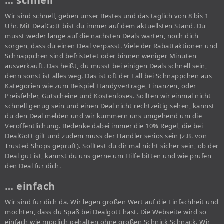
… schnell
Wir sind schnell, geben unser Bestes und das täglich von 8 bis 1
Uhr. Mit DealGott bist du immer auf dem aktuellsten Stand. Du
musst weder lange auf die nächsten Deals warten, noch dich
sorgen, dass du einen Deal verpasst. Viele der Rabattaktionen und
Schnäppchen sind befristetet oder binnen weniger Minuten
ausverkauft. Das heißt, du musst bei einigen Deals schnell sein,
denn sonst ist alles weg. Das ist oft der Fall bei Schnäppchen aus
Kategorien wie zum Beispiel Handyverträge, Finanzen, oder
Preisfehler, Gutscheine und Kostenloses. Sollten wir einmal nicht
schnell genug sein und einen Deal nicht rechtzeitig sehen, kannst
du den Deal melden und wir kümmern uns umgehend um die
Veröffentlichung. Bedenke dabei immer die 10% Regel, die bei
DealGott gilt und zudem muss der Händler seriös sein (z.B. von
Trusted Shops geprüft). Solltest du dir mal nicht sicher sein, ob der
Deal gut ist, kannst du uns gerne um Hilfe bitten und wie prüfen
den Deal für dich.
… einfach
Wir sind für dich da. Wir legen großen Wert auf die Einfachheit und
möchten, dass du Spaß bei Dealgott hast. Die Webseite wird so
einfach wie möglich gehalten ohne großen Schnick Schnack. Wir